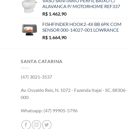
VASO SANITARIO PERFIL BAIXO C/
ALAVANCA P/ MOTORHOME REF337
R$
1.462,90
FISHFINDER HOOK2-4X BB 6PK COM
SENSOR 000-14027-001 LOWRANCE
R$
1.664,90
SANTA CATARINA
(47) 3021-3537
Av. Osvaldo Reis, N. 1072 - Fazenda Itajaí - SC, 88306-
000
Whatsapp: (47) 99905-5796