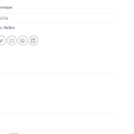
estoque
1036
a:
Akibra