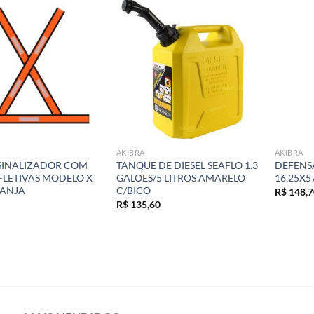
Add to
Add to
wishlist
wishlist
AKIBRA
AKIBRA
SINALIZADOR COM
TANQUE DE DIESEL SEAFLO 1.3
DEFENS
EFLETIVAS MODELO X
GALOES/5 LITROS AMARELO
16,25X5
RANJA
C/BICO
R$
148,7
R$
135,60