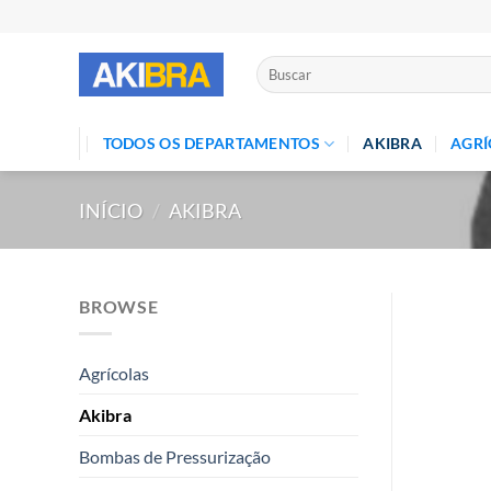
Skip
to
content
Pesquisar
por:
TODOS OS DEPARTAMENTOS
AKIBRA
AGRÍ
INÍCIO
/
AKIBRA
BROWSE
Agrícolas
Akibra
Bombas de Pressurização