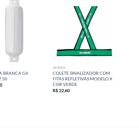
Add to
Add to
wishlist
wishlist
AKIBRA
A BRANCA G4
COLETE SINALIZADOR COM
7,50
FITAS REFLETIVAS MODELO X
COR VERDE
0
R$
22,60