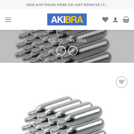
Skip
ADD ANYTHING HERE OR JUST REMOVE IT...
to
content
INÍCIO
/
AKIBRA
Add to
wishlist