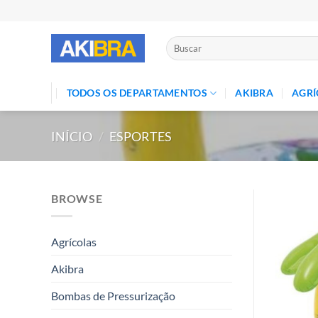
Skip
to
content
Pesquisar
por:
TODOS OS DEPARTAMENTOS
AKIBRA
AGRÍ
INÍCIO
/
ESPORTES
BROWSE
Agrícolas
Akibra
Bombas de Pressurização