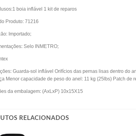
lusos:1 boia inflável 1 kit de reparos
do Produto: 71216
ão: Importado;
entações: Selo INMETRO;
ntex
ões: Guarda-sol inflável Orifícios das pernas lisas dentro do 
a Menor capacidade de peso do anel: 11 kg (25lbs) Patch de r
es da embalagem: (AxLxP) 10x15X15
UTOS RELACIONADOS