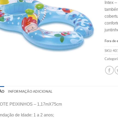
Intex –
também
cobertu
confort
juntin
Fora de 
SKU:
40
Categori
ÃO
INFORMAÇÃO ADICIONAL
OTE PEIXINHOS – 1,17mX75cm
dação de Idade: 1 a 2 anos;