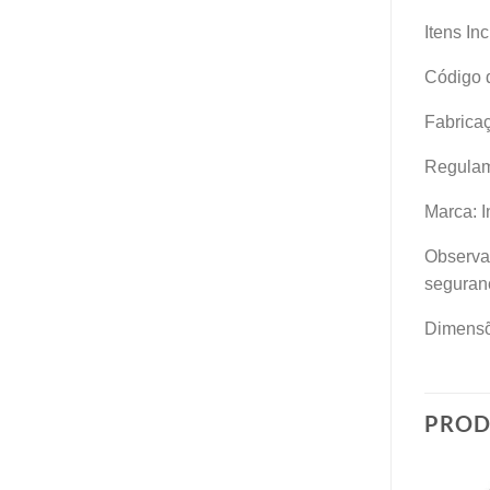
Itens Inc
Código 
Fabricaç
Regulam
Marca: I
Observaç
seguranç
Dimensõ
PROD