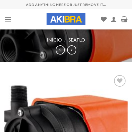
Skip
ADD ANYTHING HERE OR JUST REMOVE IT...
to
content
INÍCIO
/
SEAFLO
Add to
wishlist