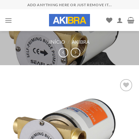
Skip
ADD ANYTHING HERE OR JUST REMOVE IT...
to
content
INÍCIO
/
AKIBRA
Add to
wishlist