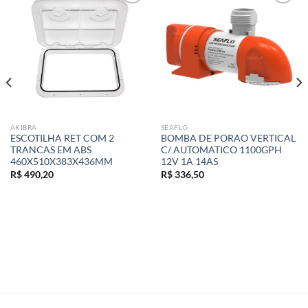
Add to
Add to
wishlist
wishlist
AKIBRA
SEAFLO
ESCOTILHA RET COM 2
BOMBA DE PORAO VERTICAL
TRANCAS EM ABS
C/ AUTOMATICO 1100GPH
460X510X383X436MM
12V 1A 14AS
R$
490,20
R$
336,50