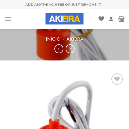
Skip
ADD ANYTHING HERE OR JUST REMOVE IT...
to
content
INÍCIO
/
AKIBRA
Add to
wishlist