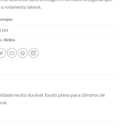
o rolamento lateral.
estoque
0184
a:
Akibra
alidade muito durável, fundo plano para cilindros de
ral.