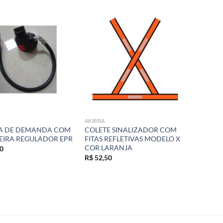
Add to
Add to
wishlist
wishlist
AKIBRA
A DE DEMANDA COM
COLETE SINALIZADOR COM
IRA REGULADOR EPR
FITAS REFLETIVAS MODELO X
COR LARANJA
0
R$
52,50