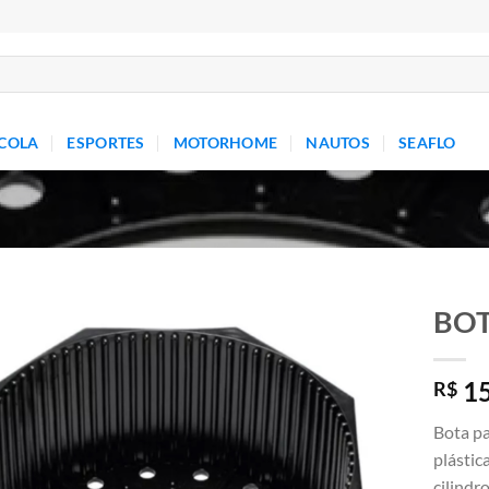
COLA
ESPORTES
MOTORHOME
NAUTOS
SEAFLO
BOT
Add to
15
wishlist
R$
Bota pa
plástic
cilindr