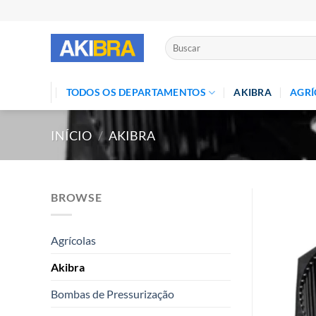
Skip
to
content
Pesquisar
por:
TODOS OS DEPARTAMENTOS
AKIBRA
AGRÍ
INÍCIO
/
AKIBRA
BROWSE
Agrícolas
Akibra
Bombas de Pressurização