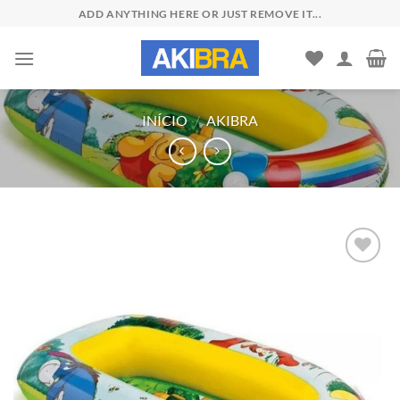
Skip
ADD ANYTHING HERE OR JUST REMOVE IT...
to
content
INÍCIO
/
AKIBRA
Add to
wishlist