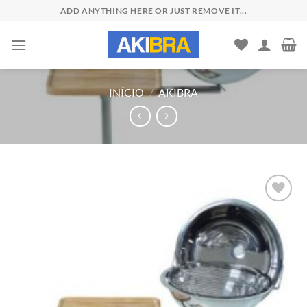
Skip
ADD ANYTHING HERE OR JUST REMOVE IT...
to
content
INÍCIO
/
AKIBRA
Add to
wishlist