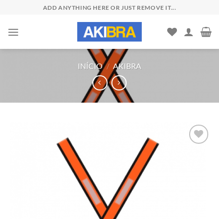
Skip
ADD ANYTHING HERE OR JUST REMOVE IT...
to
content
INÍCIO
/
AKIBRA
Add to
wishlist