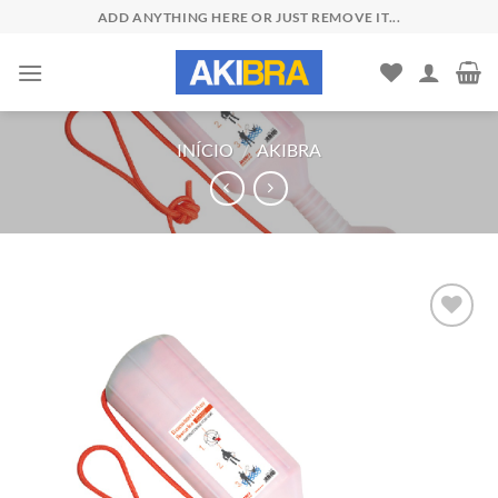
Skip
ADD ANYTHING HERE OR JUST REMOVE IT...
to
content
INÍCIO
/
AKIBRA
Add to
wishlist