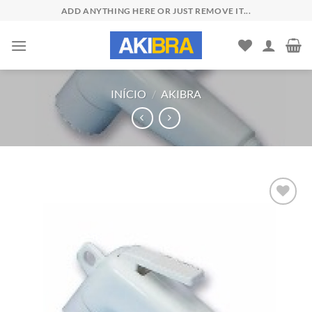
Skip
ADD ANYTHING HERE OR JUST REMOVE IT...
to
content
INÍCIO
/
AKIBRA
Add to
wishlist