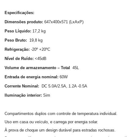
Especificações:
Dimensões produto:
647x400x571 (LxAxP)
Peso Líquido:
17,2 kg
Peso Bruto:
19,8 kg
Refrigeração:
-20º +20ºC
Nível de Ruído:
<45dB
Volume de armazenamento – Total
45L
Entrada de energia nominal:
60W
Corrente Nominal:
DC 5.0A/2.5A, 1.2A -0.5A
Iluminação interior:
Sim
Compartimentos duplos com controle de temperatura individual.
Uso em casa ou veículo, e carrega por energia solar.
À prova de choque um design durável para estradas rochosas.