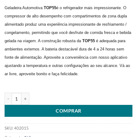
Geladeira Automotiva
TOP55
é o refrigerador mais impressionante. O
compressor de alto desempenho com compartimentos de zona dupla
alimentado produz uma experiência impressionante de resfriamento /
congelamento, permitindo que você desfrute de comida fresca e bebida
gelada na viagem. A construção robusta da
TOP55
é adequada para
ambientes externos. A bateria destacável dura de 4 a 24 horas sem
fonte de alimentação. Aproveite a conveniência com nosso aplicativo
ajustando a temperatura e outras configurações ao seu alcance. Vá ao
ar livre, aproveite bonito e faça felicidade.
GELADEIRA AUTOMOTIVA TOP 55 12/24V 55L TOP RV quantidade
COMPRAR
SKU:
402015