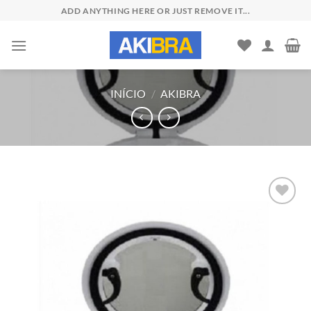
Skip
ADD ANYTHING HERE OR JUST REMOVE IT...
to
content
INÍCIO
/
AKIBRA
Add to
wishlist