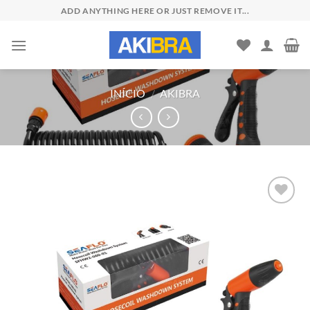
Skip
ADD ANYTHING HERE OR JUST REMOVE IT...
to
content
INÍCIO
/
AKIBRA
Add to
wishlist