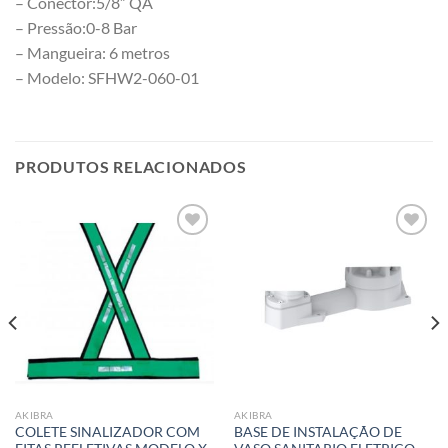
– Conector:5/8” QA
– Pressão:0-8 Bar
– Mangueira: 6 metros
– Modelo: SFHW2-060-01
PRODUTOS RELACIONADOS
Add to
Add to
wishlist
wishlist
AKIBRA
AKIBRA
COLETE SINALIZADOR COM
BASE DE INSTALAÇÃO DE