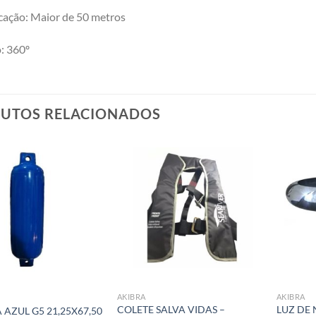
ação: Maior de 50 metros
: 360º
UTOS RELACIONADOS
Add to
Add to
wishlist
wishlist
AKIBRA
AKIBRA
COLETE SALVA VIDAS –
LUZ DE
 AZUL G5 21,25X67,50