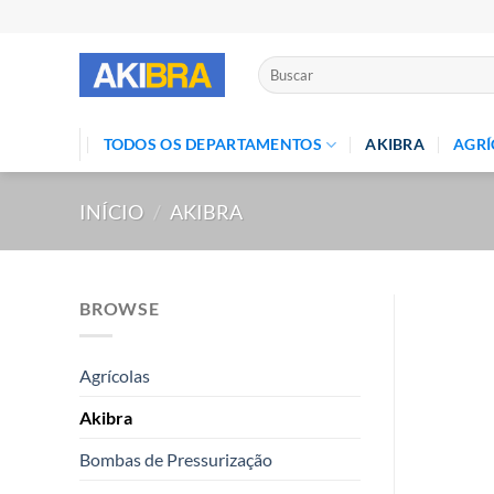
Skip
to
content
Pesquisar
por:
TODOS OS DEPARTAMENTOS
AKIBRA
AGRÍ
INÍCIO
/
AKIBRA
BROWSE
Agrícolas
Akibra
Bombas de Pressurização