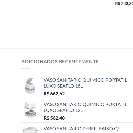
M COM PARAFUSO
2X3 FUROS 68X40X2MM
R$
243,3
PARAFUSO INTERNO
R$
64,00
ADICIONADOS RECENTEMENTE
VASO SANITARIO QUIMICO PORTATIL
LUXO SEAFLO 18L
R$
662,62
VASO SANITARIO QUIMICO PORTATIL
LUXO SEAFLO 12L
R$
562,48
VASO SANITARIO PERFIL BAIXO C/