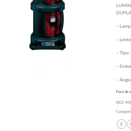
LUMIN
DUPLA
– Lamp
– Lent
– Tipo:
– Emba
– Ângul
Fora de 
SKU:
40
Categori