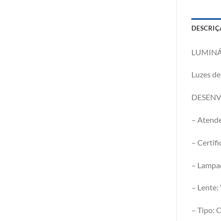
DESCRIÇ
LUMINÁ
Luzes de
DESENV
– Atende
– Certi
– Lampa
– Lente:
– Tipo: C