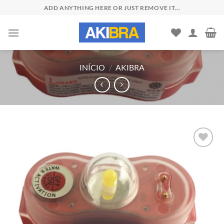
Skip
ADD ANYTHING HERE OR JUST REMOVE IT...
to
content
INÍCIO
/
AKIBRA
Add to
wishlist