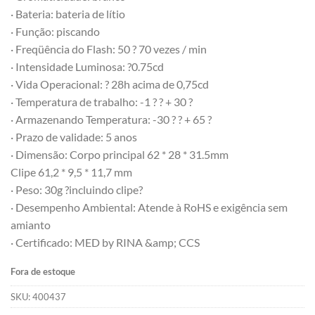
· Bateria: bateria de lítio
· Função: piscando
· Freqüência do Flash: 50 ? 70 vezes / min
· Intensidade Luminosa: ?0.75cd
· Vida Operacional: ? 28h acima de 0,75cd
· Temperatura de trabalho: -1 ? ? + 30 ?
· Armazenando Temperatura: -30 ? ? + 65 ?
· Prazo de validade: 5 anos
· Dimensão: Corpo principal 62 * 28 * 31.5mm
Clipe 61,2 * 9,5 * 11,7 mm
· Peso: 30g ?incluindo clipe?
· Desempenho Ambiental: Atende à RoHS e exigência sem
amianto
· Certificado: MED by RINA &amp; CCS
Fora de estoque
SKU:
400437