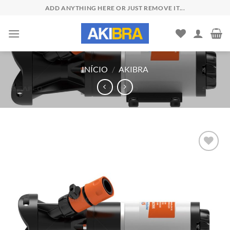
Skip
ADD ANYTHING HERE OR JUST REMOVE IT...
to
content
INÍCIO
/
AKIBRA
Add to
wishlist