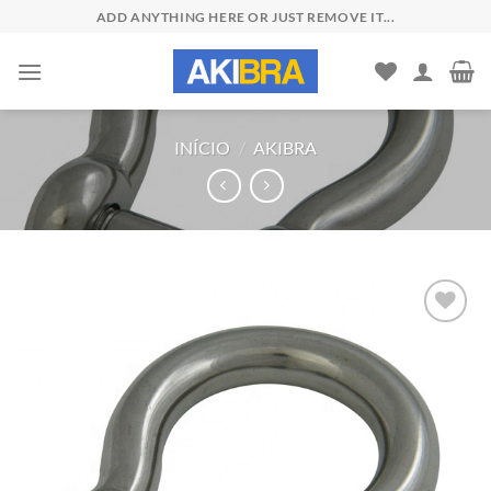
Skip
ADD ANYTHING HERE OR JUST REMOVE IT...
to
content
INÍCIO
/
AKIBRA
Add to
wishlist