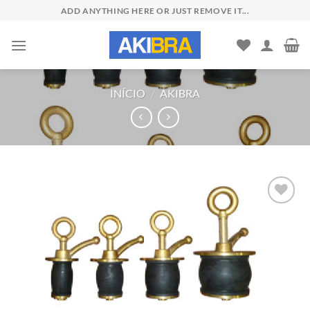
Skip
ADD ANYTHING HERE OR JUST REMOVE IT...
to
content
INÍCIO
/
AKIBRA
Add to
wishlist