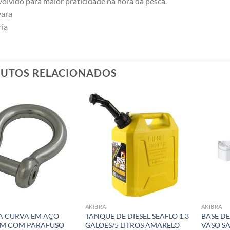
olvido para maior praticidade na hora da pesca.
vara
ria
UTOS RELACIONADOS
Add to
Add to
wishlist
wishlist
AKIBRA
AKIBRA
A CURVA EM AÇO
TANQUE DE DIESEL SEAFLO 1.3
BASE DE
MM COM PARAFUSO
GALOES/5 LITROS AMARELO
VASO SA