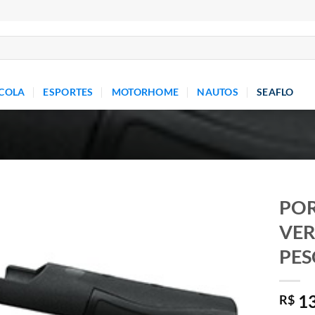
COLA
ESPORTES
MOTORHOME
NAUTOS
SEAFLO
POR
VER
Add to
wishlist
PES
13
R$