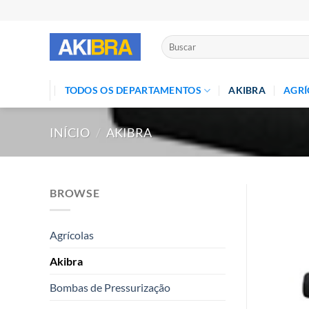
Skip
to
content
Pesquisar
por:
TODOS OS DEPARTAMENTOS
AKIBRA
AGRÍ
INÍCIO
/
AKIBRA
BROWSE
Agrícolas
Akibra
Bombas de Pressurização