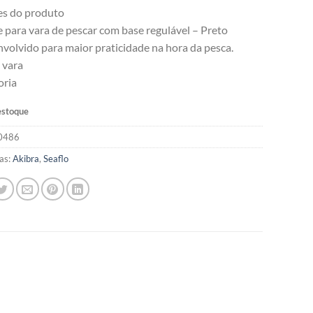
es do produto
 para vara de pescar com base regulável – Preto
volvido para maior praticidade na hora da pesca.
 vara
oria
estoque
0486
as:
Akibra
,
Seaflo