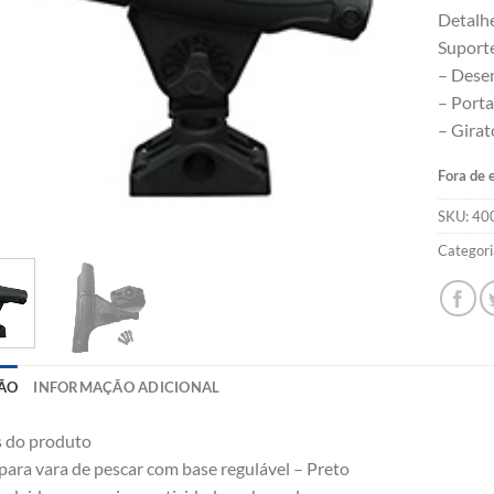
Detalh
Suporte
– Desen
– Porta
– Girat
Fora de 
SKU:
40
Categori
ÃO
INFORMAÇÃO ADICIONAL
s do produto
para vara de pescar com base regulável – Preto