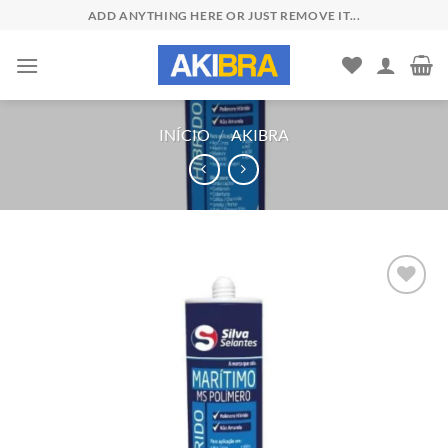
Skip
ADD ANYTHING HERE OR JUST REMOVE IT...
to
content
INÍCIO
/
AKIBRA
Add to
wishlist