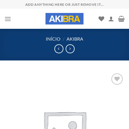
Skip
ADD ANYTHING HERE OR JUST REMOVE IT...
to
content
INÍCIO
/
AKIBRA
Add to
wishlist