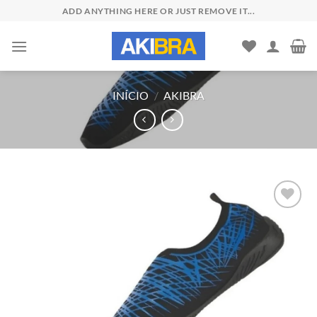
Skip
ADD ANYTHING HERE OR JUST REMOVE IT...
to
content
INÍCIO
/
AKIBRA
Add to
wishlist