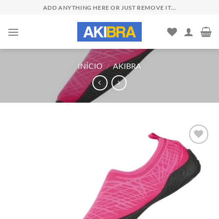
Skip
ADD ANYTHING HERE OR JUST REMOVE IT...
to
content
INÍCIO
/
AKIBRA
Add to
wishlist