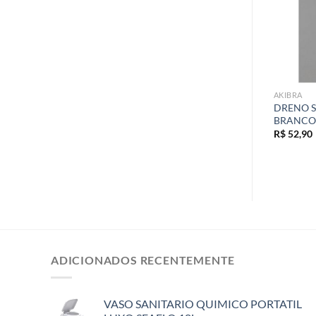
AKIBRA
AKIBRA
TANQUE DE DIESEL SEAFLO 1.3
DRENO S
AZUL G4 16,25X57,50
GALOES/5 LITROS AMARELO
BRANCO
C/BICO
R$
52,90
R$
135,60
ADICIONADOS RECENTEMENTE
VASO SANITARIO QUIMICO PORTATIL