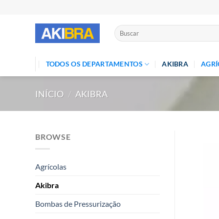
Skip
to
content
Pesquisar
por:
TODOS OS DEPARTAMENTOS
AKIBRA
AGRÍ
INÍCIO
/
AKIBRA
BROWSE
Agrícolas
Akibra
Bombas de Pressurização