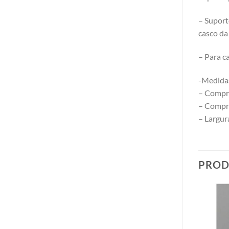
– Suport
casco da
– Para c
-Medida
– Compri
– Compr
– Largur
PROD
Add to
Add to
wishlist
wishlist