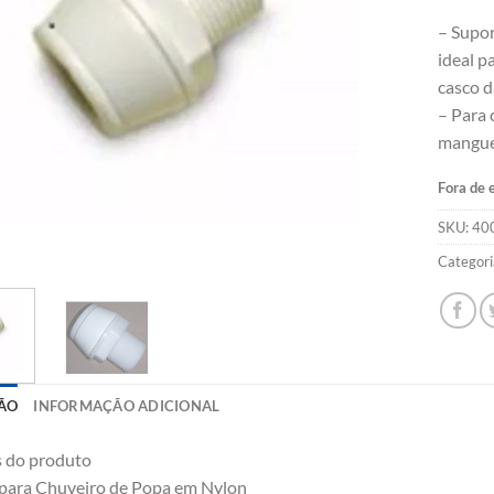
– Supor
ideal p
casco d
– Para 
manguei
Fora de 
SKU:
40
Categori
ÃO
INFORMAÇÃO ADICIONAL
s do produto
para Chuveiro de Popa em Nylon