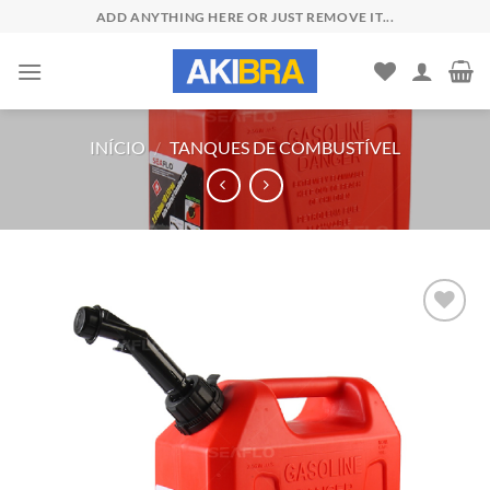
Skip
ADD ANYTHING HERE OR JUST REMOVE IT...
to
content
INÍCIO
/
TANQUES DE COMBUSTÍVEL
Add to
wishlist