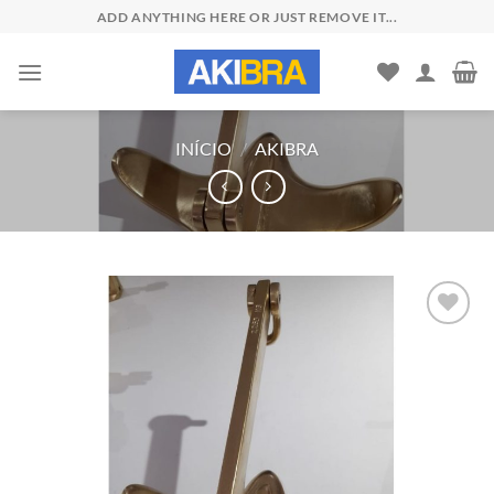
Skip
ADD ANYTHING HERE OR JUST REMOVE IT...
to
content
INÍCIO
/
AKIBRA
Add to
wishlist