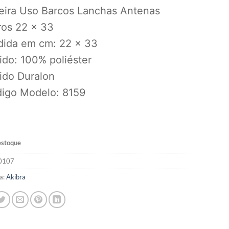
eira Uso Barcos Lanchas Antenas
ros 22 x 33
dida em cm: 22 x 33
ido: 100% poliéster
ido Duralon
digo Modelo: 8159
estoque
0107
a:
Akibra