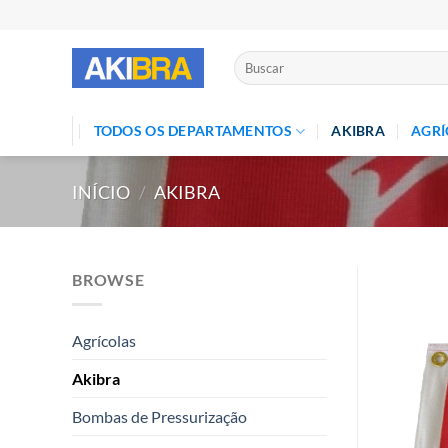
Skip
to
content
Pesquisar
por:
TODOS OS DEPARTAMENTOS
AKIBRA
AGRÍ
INÍCIO
/
AKIBRA
BROWSE
Agrícolas
Akibra
Bombas de Pressurização