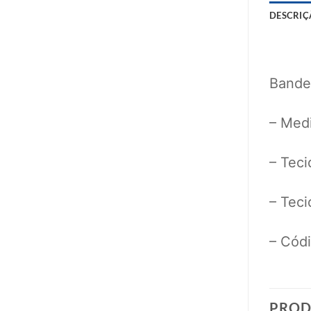
DESCRIÇ
Bande
– Med
– Teci
– Teci
– Cód
PROD