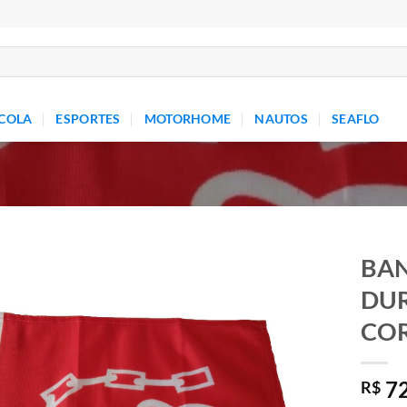
COLA
ESPORTES
MOTORHOME
NAUTOS
SEAFLO
BAN
DUR
Add to
wishlist
COR
72
R$