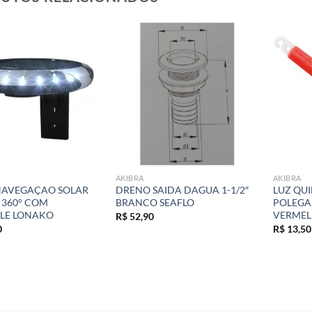
Add to
Add to
wishlist
wishlist
AKIBRA
AKIBRA
NAVEGAÇAO SOLAR
DRENO SAIDA DAGUA 1-1/2″
LUZ QU
360° COM
BRANCO SEAFLO
POLEGA
LE LONAKO
VERME
R$
52,90
0
R$
13,50