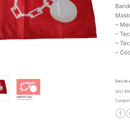
Band
Mast
– Me
– Tec
– Tec
– Có
Fora de 
SKU:
40
Categori