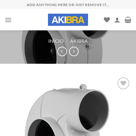
Skip
ADD ANYTHING HERE OR JUST REMOVE IT...
to
content
INÍCIO
/
AKIBRA
Add to
wishlist