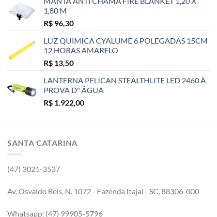
MANTA ANTI CHAMA FIRE BLANKET 1,20 X
1,80 M
R$
96,30
LUZ QUIMICA CYALUME 6 POLEGADAS 15CM
12 HORAS AMARELO
R$
13,50
LANTERNA PELICAN STEALTHLITE LED 2460 À
PROVA D" ÁGUA
R$
1.922,00
SANTA CATARINA
(47) 3021-3537
Av. Osvaldo Reis, N. 1072 - Fazenda Itajaí - SC, 88306-000
Whatsapp: (47) 99905-5796