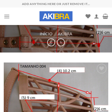
Skip
ADD ANYTHING HERE OR JUST REMOVE IT...
to
content
INÍCIO
/
AKIBRA
Add to
wishlist