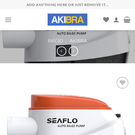
Skip
ADD ANYTHING HERE OR JUST REMOVE IT...
to
content
INÍCIO
/
AKIBRA
Add to
wishlist