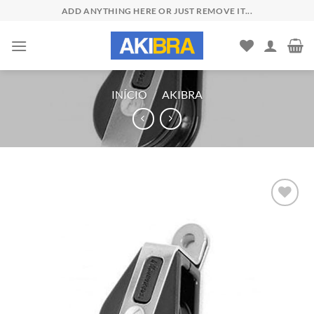
Skip
ADD ANYTHING HERE OR JUST REMOVE IT...
to
content
INÍCIO
/
AKIBRA
Add to
wishlist