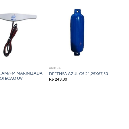
Add to
Add to
wishlist
wishlist
AKIBRA
 AM/FM MARINIZADA
DEFENSA AZUL G5 21,25X67,50
OTECAO UV
R$
243,30