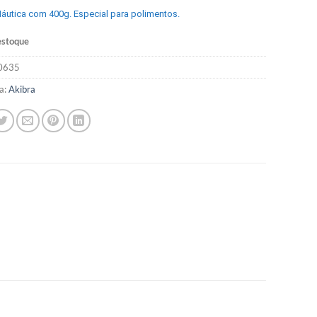
áutica com 400g. Especial para polimentos.
estoque
0635
a:
Akibra