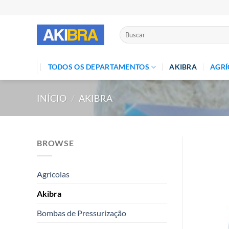
Skip
to
content
Pesquisar
por:
TODOS OS DEPARTAMENTOS
AKIBRA
AGRÍ
INÍCIO
/
AKIBRA
BROWSE
Agrícolas
Akibra
Bombas de Pressurização