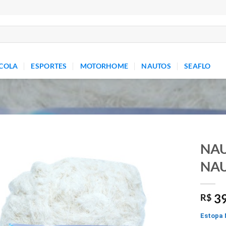
COLA
ESPORTES
MOTORHOME
NAUTOS
SEAFLO
NAU
NAU
Add to
wishlist
39
R$
Estopa 