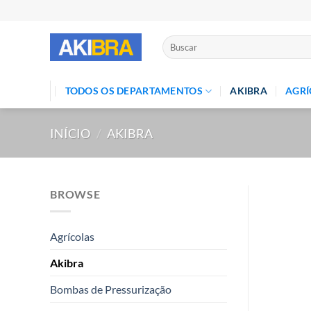
Skip
to
content
Pesquisar
por:
TODOS OS DEPARTAMENTOS
AKIBRA
AGRÍ
INÍCIO
/
AKIBRA
BROWSE
Agrícolas
Akibra
Bombas de Pressurização