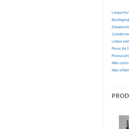
Limpa Por
Biodegrad
Desenvolv
Contém te
Limpa sem
Pisos de f
Possui pH
Não corro
Não inflam
PROD
Add to
Add to
wishlist
wishlist