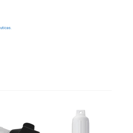
uticas.
Add to
Add to
wishlist
wishlist