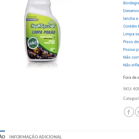
Biodegra
Desenvol
lancha e
Contém t
Limpa se
Pisos de
Possui 
Não corr
Não infl
Fora de 
SKU:
40
Categori
ÃO
INFORMAÇÃO ADICIONAL