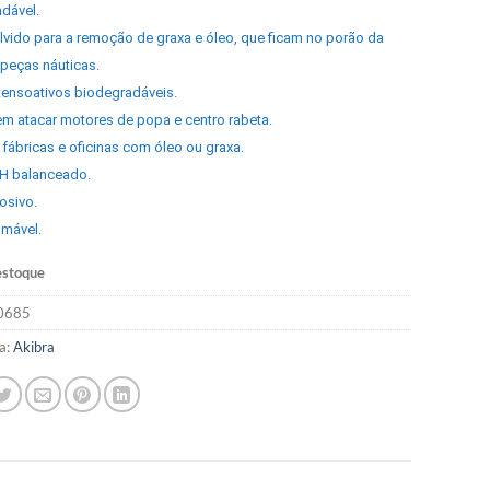
dável.
vido para a remoção de graxa e óleo, que ficam no porão da
 peças náuticas.
ensoativos biodegradáveis.
m atacar motores de popa e centro rabeta.
 fábricas e oficinas com óleo ou graxa.
pH balanceado.
osivo.
amável.
estoque
0685
a:
Akibra