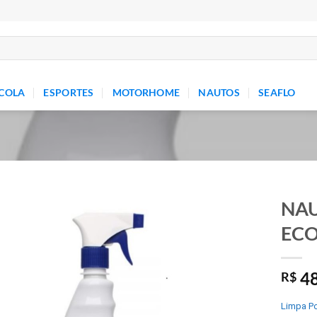
COLA
ESPORTES
MOTORHOME
NAUTOS
SEAFLO
NAU
ECO
Add to
wishlist
48
R$
Limpa Po