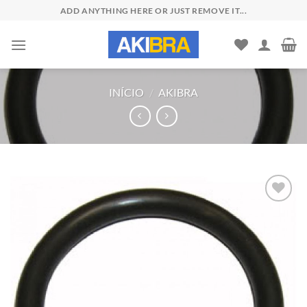
Skip
ADD ANYTHING HERE OR JUST REMOVE IT...
to
content
INÍCIO
/
AKIBRA
Add to
wishlist