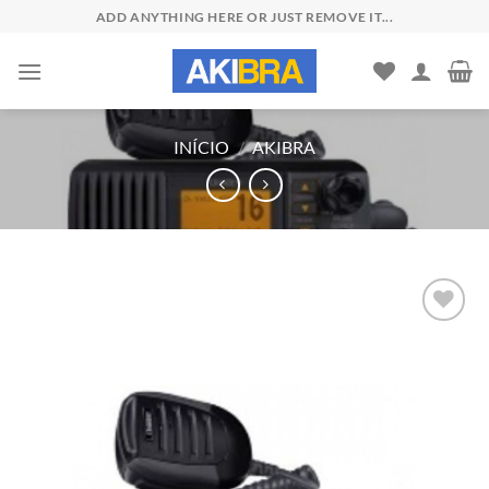
Skip
ADD ANYTHING HERE OR JUST REMOVE IT...
to
content
INÍCIO
/
AKIBRA
Add to
wishlist