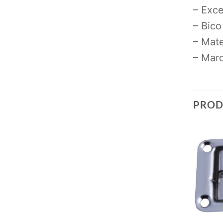
– Exc
– Bico
– Mate
– Mar
PROD
Add to
Add to
wishlist
wishlist