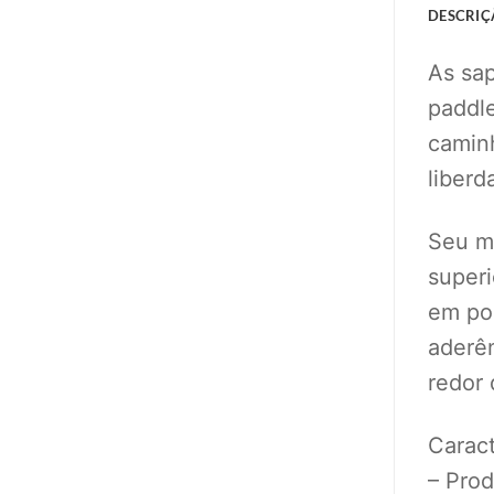
DESCRIÇ
As sap
paddle
caminh
liber
Seu ma
super
em pol
aderên
redor 
Caract
– Prod