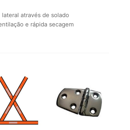
 lateral através de solado
entilação e rápida secagem
Add to
Add to
wishlist
wishlist