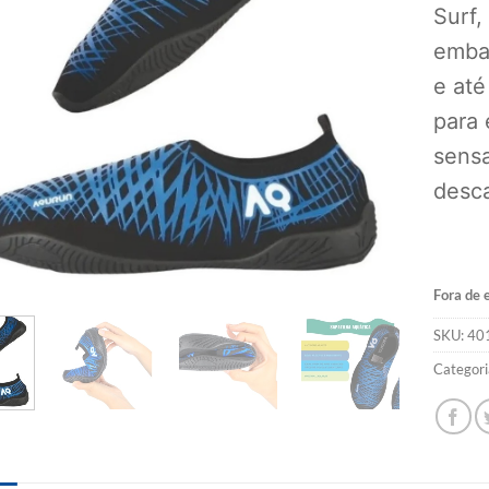
Surf,
embar
e até
para 
sensa
desc
Fora de 
SKU:
40
Categori