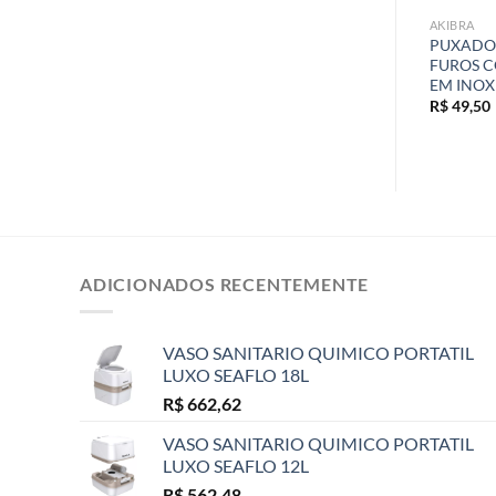
AKIBRA
AKIBRA
SINALIZADOR COM
LUZ QUIMICA CYALUME 6
PUXADOR
FLETIVAS MODELO
POLEGADAS 15CM 12 HORAS
FUROS C
COR LARANJA
AMARELO
EM INOX
R$
13,50
R$
49,50
ADICIONADOS RECENTEMENTE
VASO SANITARIO QUIMICO PORTATIL
LUXO SEAFLO 18L
R$
662,62
VASO SANITARIO QUIMICO PORTATIL
LUXO SEAFLO 12L
R$
562,48