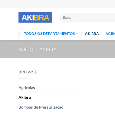
Skip
to
content
Pesquisar
por:
TODOS OS DEPARTAMENTOS
AKIBRA
AGRÍ
INÍCIO
/
AKIBRA
BROWSE
Agrícolas
Akibra
Bombas de Pressurização